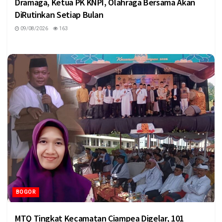
Dramaga, Ketua PK KNPI, Olahraga Bersama Akan
DiRutinkan Setiap Bulan
09/08/2026
163
BOGOR
MTQ Tingkat Kecamatan Ciampea Digelar, 101