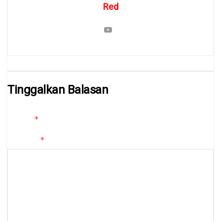
Red
Tinggalkan Balasan
Alamat email Anda tidak akan dipublikasikan.
Ruas yang wajib
*
ditandai
*
Komentar