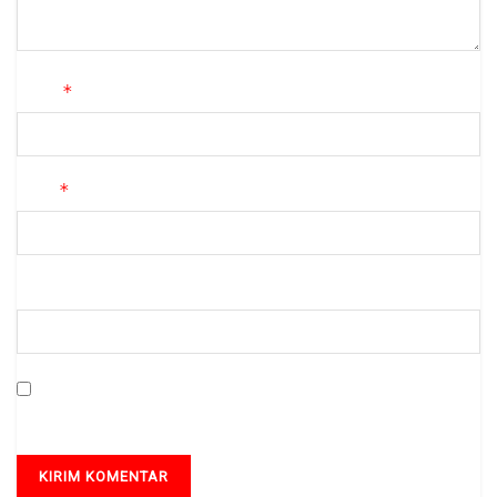
*
Nama
*
Email
Situs Web
Simpan nama, email, dan situs web saya pada peramban ini
untuk komentar saya berikutnya.