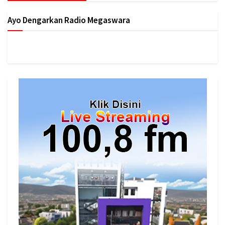
Ayo Dengarkan Radio Megaswara
https://onlineradiobox.com/id/megaswarabogor/?
cs=id.megaswarabogor&played=1&lang=en