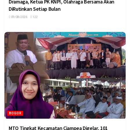
Dramaga, Ketua PK KNPI, Olahraga Bersama Akan
DiRutinkan Setiap Bulan
09/08/2026
122
BOGOR
MTQ Tingkat Kecamatan Ciampea Digelar, 101