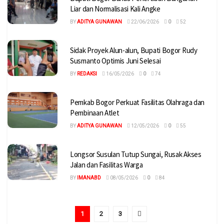
Liar dan Normalisasi Kali Angke
BY
ADITYA GUNAWAN
22/06/2026
0
52
Sidak Proyek Alun-alun, Bupati Bogor Rudy
Susmanto Optimis Juni Selesai
BY
REDAKSI
16/05/2026
0
74
Pemkab Bogor Perkuat Fasilitas Olahraga dan
Pembinaan Atlet
BY
ADITYA GUNAWAN
12/05/2026
0
55
Longsor Susulan Tutup Sungai, Rusak Akses
Jalan dan Fasilitas Warga
BY
IMANABD
08/05/2026
0
84
1
2
3