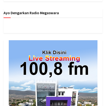
Ayo Dengarkan Radio Megaswara
https://onlineradiobox.com/id/megaswarabogor/?
cs=id.megaswarabogor&played=1&lang=en