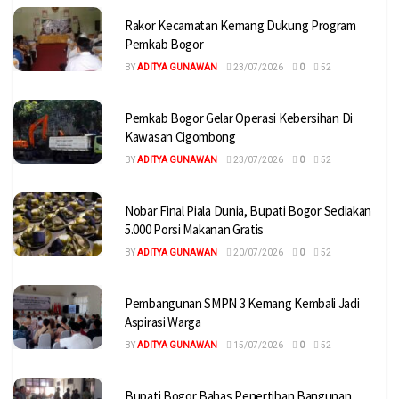
Rakor Kecamatan Kemang Dukung Program
Pemkab Bogor
BY
ADITYA GUNAWAN
23/07/2026
0
52
Pemkab Bogor Gelar Operasi Kebersihan Di
Kawasan Cigombong
BY
ADITYA GUNAWAN
23/07/2026
0
52
Nobar Final Piala Dunia, Bupati Bogor Sediakan
5.000 Porsi Makanan Gratis
BY
ADITYA GUNAWAN
20/07/2026
0
52
Pembangunan SMPN 3 Kemang Kembali Jadi
Aspirasi Warga
BY
ADITYA GUNAWAN
15/07/2026
0
52
Bupati Bogor Bahas Penertiban Bangunan