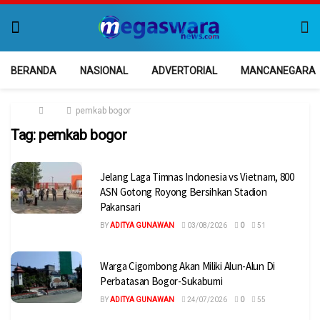
BERANDA
NASIONAL
ADVERTORIAL
MANCANEGARA
Home
Tag
pemkab bogor
Tag:
pemkab bogor
Jelang Laga Timnas Indonesia vs Vietnam, 800
ASN Gotong Royong Bersihkan Stadion
Pakansari
BY
ADITYA GUNAWAN
03/08/2026
0
51
Warga Cigombong Akan Miliki Alun-Alun Di
Perbatasan Bogor-Sukabumi
BY
ADITYA GUNAWAN
24/07/2026
0
55