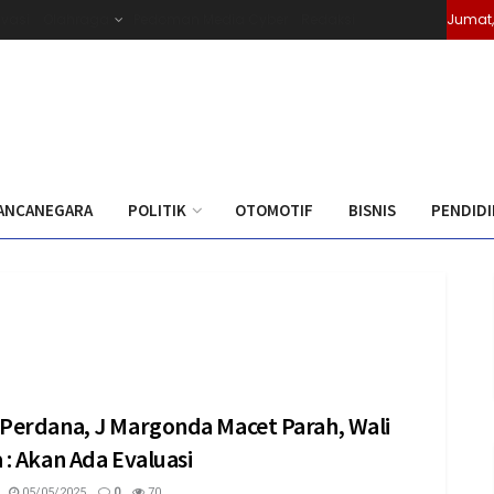
ivasi
Olahraga
Pedoman Media Cyber
Redaksi
Jumat,
ANCANEGARA
POLITIK
OTOMOTIF
BISNIS
PENDID
Perdana, J Margonda Macet Parah, Wali
 : Akan Ada Evaluasi
05/05/2025
0
70