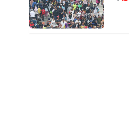
megas
di jl,
tinggi 