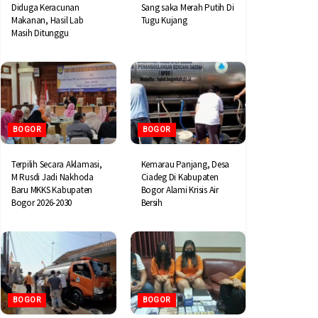
Diduga Keracunan
Sang saka Merah Putih Di
Makanan, Hasil Lab
Tugu Kujang
Masih Ditunggu
BOGOR
BOGOR
Terpilih Secara Aklamasi,
Kemarau Panjang, Desa
M Rusdi Jadi Nakhoda
Ciadeg Di Kabupaten
Baru MKKS Kabupaten
Bogor Alami Krisis Air
Bogor 2026-2030
Bersih
BOGOR
BOGOR