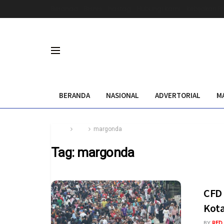
Beranda
Bisnis
hastag
Hubungi Kami
Kebijakan Pr
BERANDA
NASIONAL
ADVERTORIAL
M
Home
Tag
margonda
Tag:
margonda
CFD 
Kota
BY
RED