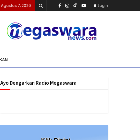
 Agustus 7, 2026
Login
IKAN
Ayo Dengarkan Radio Megaswara
https://onlineradiobox.com/id/megaswarabogor/?
cs=id.megaswarabogor&played=1&lang=en