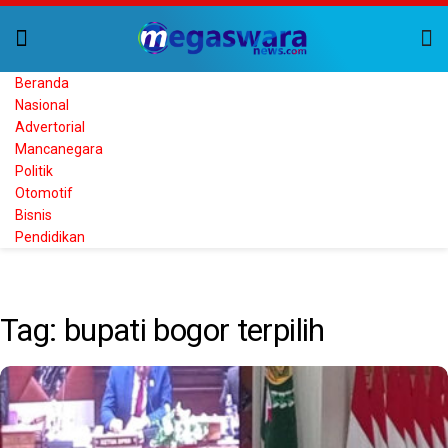
Beranda
Nasional
Advertorial
Mancanegara
Politik
Otomotif
Bisnis
Pendidikan
Home
Tag
bupati bogor terpilih
Tag:
bupati bogor terpilih