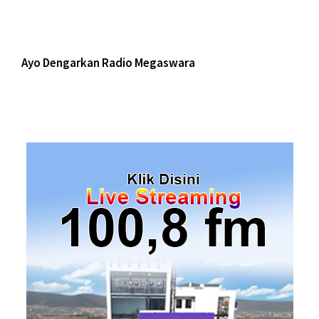
Ayo Dengarkan Radio Megaswara
https://onlineradiobox.com/id/megaswarabogor/?
cs=id.megaswarabogor&played=1&lang=en