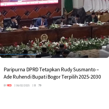
Paripurna DPRD Tetapkan Rudy Susmanto –
Ade Ruhendi Bupati Bogor Terpilih 2025-2030
BY
RED
06/02/2025
0
79
megaswaranews.com, Bogor - Dewan Perwakilan Rakyat Daerah
(DPRD) Kabupaten Bogor, Rabu sore (5/2/2025). Menggelar Rapat
Paripurna dengan Agenda pengumuman hasil ...