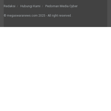
Redaksi
Hubungi Kami
Pedoman Media Cyber
© megaswaranews.com
2025
- All right reserved
.