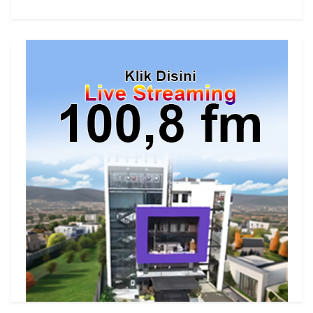
cs=id.megaswarabogor&played=1&lang=en