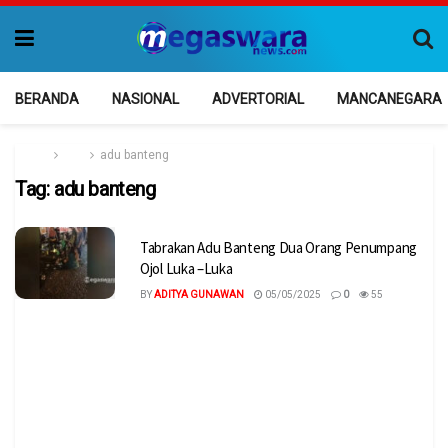
BERANDA
NASIONAL
ADVERTORIAL
MANCANEGARA
Home
Tag
adu banteng
Tag:
adu banteng
Tabrakan Adu Banteng Dua Orang Penumpang
Ojol Luka –Luka
BY
ADITYA GUNAWAN
05/05/2025
0
55