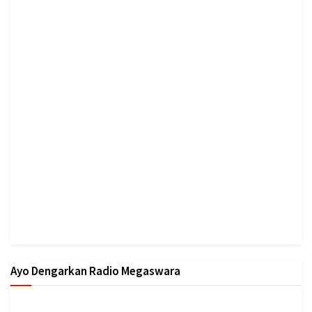
Ayo Dengarkan Radio Megaswara
https://onlineradiobox.com/id/megaswarabogor/?