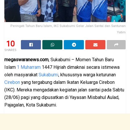
Peringati Tahun Baru Islam, IKC Sukabumi Gelar Jalan Santai dan Santunan
Yatim
10
SHARES
megaswaranews.com
, Sukabumi – Momen Tahun Baru
Islam
1 Muharram
1447 Hijriah dimaknai secara istimewa
oleh masyarakat
Sukabumi
, khususnya warga keturunan
Cirebon
yang tergabung dalam Ikatan Keluarga Cirebon
(IKC). Mereka mengadakan kegiatan jalan santai pada Sabtu
(28/06) pagi yang dipusatkan di Yayasan Misbahul Aulad,
Pajagalan, Kota Sukabumi.