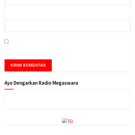
Situs Web
Simpan nama, email, dan situs web saya pada peramban ini
untuk komentar saya berikutnya.
Ayo Dengarkan Radio Megaswara
https://onlineradiobox.com/id/megaswarabogor/?
cs=id.megaswarabogor&played=1&lang=en