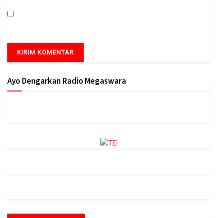
Simpan nama, email, dan situs web saya pada peramban ini
untuk komentar saya berikutnya.
Ayo Dengarkan Radio Megaswara
https://onlineradiobox.com/id/megaswarabogor/?
cs=id.megaswarabogor&played=1&lang=en