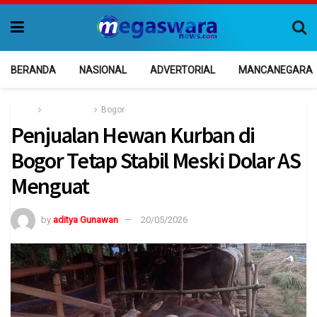
BERANDA
NASIONAL
ADVERTORIAL
MANCANEGARA
Home
Jawa Barat
Bogor
Penjualan Hewan Kurban di
Bogor Tetap Stabil Meski Dolar AS
Menguat
by
aditya Gunawan
20/05/2026