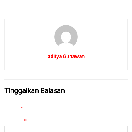
aditya Gunawan
Tinggalkan Balasan
Alamat email Anda tidak akan dipublikasikan.
Ruas yang wajib
*
ditandai
*
Komentar