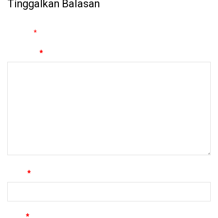
Tinggalkan Balasan
Alamat email Anda tidak akan dipublikasikan.
Ruas yang wajib
ditandai
*
Komentar
*
Nama
*
Email
*