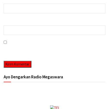
Situs Web
Simpan nama, email, dan situs web saya pada peramban ini untuk
komentar saya berikutnya.
Ayo Dengarkan Radio Megaswara
https://onlineradiobox.com/id/megaswarabogor/?
cs=id.megaswarabogor&played=1&lang=en