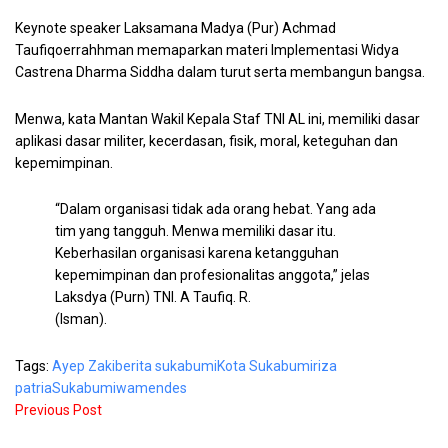
Keynote speaker Laksamana Madya (Pur) Achmad
Taufiqoerrahhman memaparkan materi Implementasi Widya
Castrena Dharma Siddha dalam turut serta membangun bangsa.
Menwa, kata Mantan Wakil Kepala Staf TNI AL ini, memiliki dasar
aplikasi dasar militer, kecerdasan, fisik, moral, keteguhan dan
kepemimpinan.
“Dalam organisasi tidak ada orang hebat. Yang ada
tim yang tangguh. Menwa memiliki dasar itu.
Keberhasilan organisasi karena ketangguhan
kepemimpinan dan profesionalitas anggota,” jelas
Laksdya (Purn) TNI. A Taufiq. R.
(Isman).
Tags:
Ayep Zaki
berita sukabumi
Kota Sukabumi
riza
patria
Sukabumi
wamendes
Previous Post