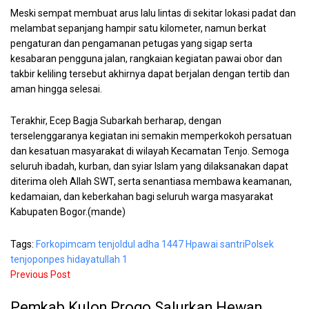
Meski sempat membuat arus lalu lintas di sekitar lokasi padat dan
melambat sepanjang hampir satu kilometer, namun berkat
pengaturan dan pengamanan petugas yang sigap serta
kesabaran pengguna jalan, rangkaian kegiatan pawai obor dan
takbir keliling tersebut akhirnya dapat berjalan dengan tertib dan
aman hingga selesai.
Terakhir, Ecep Bagja Subarkah berharap, dengan
terselenggaranya kegiatan ini semakin memperkokoh persatuan
dan kesatuan masyarakat di wilayah Kecamatan Tenjo. Semoga
seluruh ibadah, kurban, dan syiar Islam yang dilaksanakan dapat
diterima oleh Allah SWT, serta senantiasa membawa keamanan,
kedamaian, dan keberkahan bagi seluruh warga masyarakat
Kabupaten Bogor.(mande)
Tags:
Forkopimcam tenjo
Idul adha 1447 H
pawai santri
Polsek
tenjo
ponpes hidayatullah 1
Previous Post
Pemkab Kulon Progo Salurkan Hewan