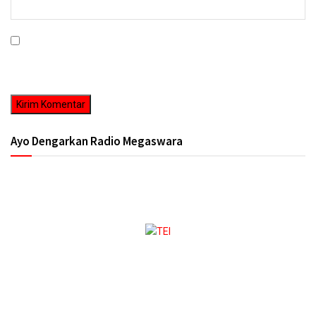
Simpan nama, email, dan situs web saya pada peramban ini untuk
komentar saya berikutnya.
Ayo Dengarkan Radio Megaswara
https://onlineradiobox.com/id/megaswarabogor/?
cs=id.megaswarabogor&played=1&lang=en