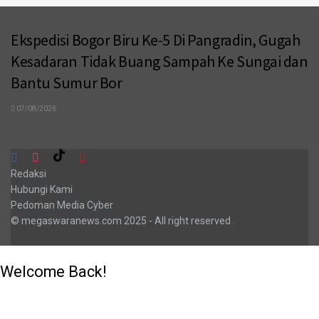
Ekspedisi Bogor Biru Ke-5 Di Pangradin, Gugah
Kesadaran Tidak Buang Sampah Ke Sungai dan
Bantu Sumur Bor
07/08/2026
Redaksi
Hubungi Kami
Pedoman Media Cyber
© megaswaranews.com
2025
- All right reserved
.
Welcome Back!
Login to your account below