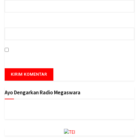
Situs Web
Simpan nama, email, dan situs web saya pada peramban ini
untuk komentar saya berikutnya.
Ayo Dengarkan Radio Megaswara
https://onlineradiobox.com/id/megaswarabogor/?
cs=id.megaswarabogor&played=1&lang=en