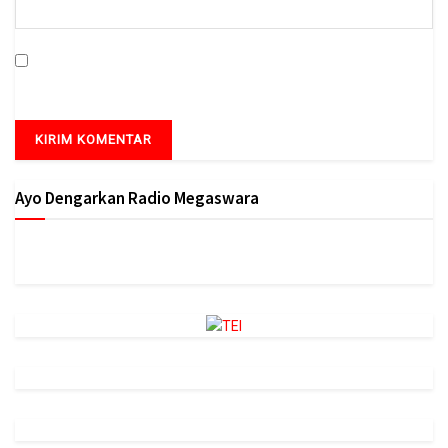
Simpan nama, email, dan situs web saya pada peramban ini
untuk komentar saya berikutnya.
Ayo Dengarkan Radio Megaswara
https://onlineradiobox.com/id/megaswarabogor/?
cs=id.megaswarabogor&played=1&lang=en