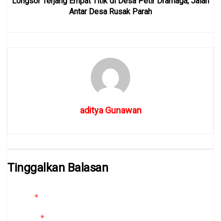
Longsor Terjang Empat Titik di Desa Petir Dramaga, Jalan
Antar Desa Rusak Parah
aditya Gunawan
Tinggalkan Balasan
Alamat email Anda tidak akan dipublikasikan.
Ruas yang wajib
*
ditandai
*
Komentar