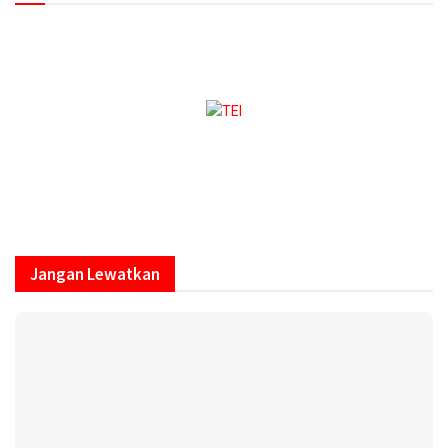
https://onlineradiobox.com/id/megaswarabogor/?
cs=id.megaswarabogor&played=1&lang=en
Jangan Lewatkan