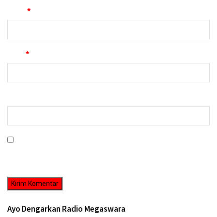
Nama
*
Email
*
Situs Web
Simpan nama, email, dan situs web saya pada peramban ini untuk
komentar saya berikutnya.
Ayo Dengarkan Radio Megaswara