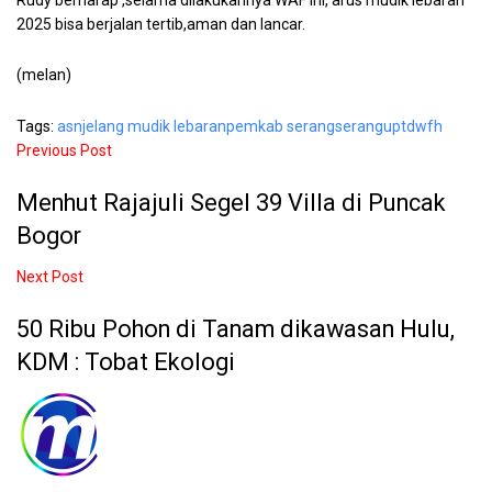
2025 bisa berjalan tertib,aman dan lancar.
(melan)
Tags:
asn
jelang mudik lebaran
pemkab serang
serang
uptd
wfh
Previous Post
Menhut Rajajuli Segel 39 Villa di Puncak
Bogor
Next Post
50 Ribu Pohon di Tanam dikawasan Hulu,
KDM : Tobat Ekologi