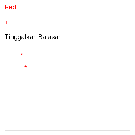
Red
Tinggalkan Balasan
Alamat email Anda tidak akan dipublikasikan.
Ruas yang wajib
ditandai
*
Komentar
*