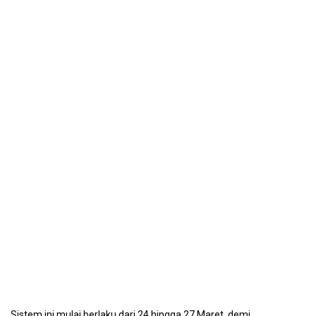
Sistem ini mulai berlaku dari 24 hingga 27 Maret, demi