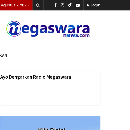
 Agustus 7, 2026
Login
IKAN
Ayo Dengarkan Radio Megaswara
https://onlineradiobox.com/id/megaswarabogor/?
cs=id.megaswarabogor&played=1&lang=en