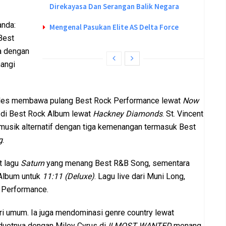
Direkayasa Dan Serangan Balik Negara
nda:
Mengenal Pasukan Elite AS Delta Force
Best
a dengan
angi
Beatles membawa pulang Best Rock Performance lewat
Now
 di Best Rock Album lewat
Hackney Diamonds
. St. Vincent
musik alternatif dengan tiga kemenangan termasuk Best
g
.
t lagu
Saturn
yang menang Best R&B Song, sementara
 Album untuk
11:11 (Deluxe)
. Lagu live dari Muni Long,
 Performance.
i umum. Ia juga mendominasi genre country lewat
 duetnya dengan Miley Cyrus di
II MOST WANTED
menang