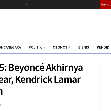
ivasi
Olahraga
Pedoman Media Cyber
Redaksi
Jumat,
ANCANEGARA
POLITIK
OTOMOTIF
BISNIS
PENDID
: Beyoncé Akhirnya
ear, Kendrick Lamar
n
0
a