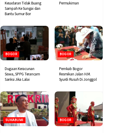
Kesadaran Tidak Buang
Permukiman
Sampah Ke Sungai dan
Bantu Sumur Bor
BOGOR
BOGOR
Dugaan Keracunan
Pemkab Bogor
Siswa, SPPG Terancam
Resmikan Jalan H.M.
Sanksi Jika Lalai
Syurdi Rusuh Di Jonggol
SUKABUMI
BOGOR