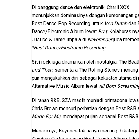
Di panggung dance dan elektronik, Charli XCX
menunjukkan dominasinya dengan kemenangan ga
Best Dance Pop Recording untuk
Von Dutch
dan 
Dance/Electronic Album lewat
Brat
. Kolaborasiny
Justice & Tame Impala di
Neverender
juga memen
*
Best Dance/Electronic Recording
.
Sisi rock juga diramaikan oleh nostalgia: The 
and Then
, sementara The Rolling Stones menang
pun mengukuhkan diri sebagai kekuatan utama di 
Alternative Music Album lewat
All Born Screamin
Di ranah R&B, SZA masih menjadi primadona lewa
Chris Brown mencuri perhatian dengan Best R&B
Made For Me
, mendapat pujian sebagai Best R&B
Menariknya, Beyoncé tak hanya menang di kategor
Cowboy Carter
, menang Best Country Album, lalu