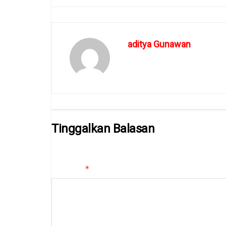
aditya Gunawan
Tinggalkan Balasan
Alamat email Anda tidak akan dipublikasikan.
Ruas yan
*
Komentar