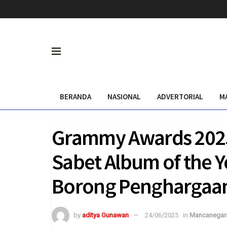
Beranda
Bisnis
hastag
Hubungi Kami
Kebijakan Pr
BERANDA
NASIONAL
ADVERTORIAL
M
Grammy Awards 2025
Sabet Album of the Y
Borong Penghargaa
by
aditya Gunawan
24/06/2025
in
Mancanegar