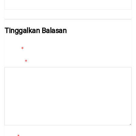
Tinggalkan Balasan
Alamat email Anda tidak akan dipublikasikan.
Ruas yang wajib
*
ditandai
*
Komentar