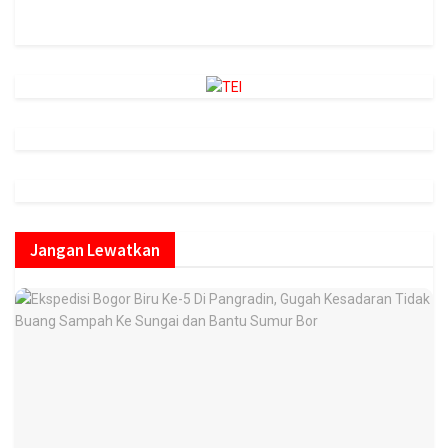
https://onlineradiobox.com/id/megaswarabogor/?
cs=id.megaswarabogor&played=1&lang=en
Jangan Lewatkan