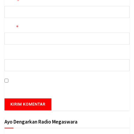
*
Nama
*
Email
Situs Web
Simpan nama, email, dan situs web saya pada peramban ini
untuk komentar saya berikutnya.
Ayo Dengarkan Radio Megaswara