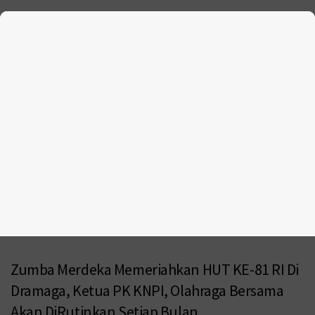
Zumba Merdeka Memeriahkan HUT KE-81 RI Di
Dramaga, Ketua PK KNPI, Olahraga Bersama
Akan DiRutinkan Setiap Bulan