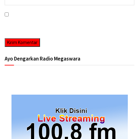
Simpan nama, email, dan situs web saya pada peramban ini untuk
komentar saya berikutnya.
Ayo Dengarkan Radio Megaswara
https://onlineradiobox.com/id/megaswarabogor/?
cs=id.megaswarabogor&played=1&lang=en