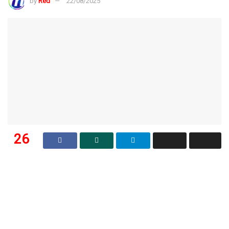
by
Red
22/08/2025
26
SHARES
megaswaranews.com
, Bogor
– Dunia pariwisata Kabupaten Bogor
segera bertambah ramai dengan hadirnya destinasi wisata
baru:
Bang Yos Tenjolaya Park
. Berlokasi di Desa Tapos Dua,
Kecamatan Tenjolaya, kawasan wisata ini berdiri tepat di kaki
Gunung Salak pada ketinggian 850 mdpl. Udara sejuk pegunungan