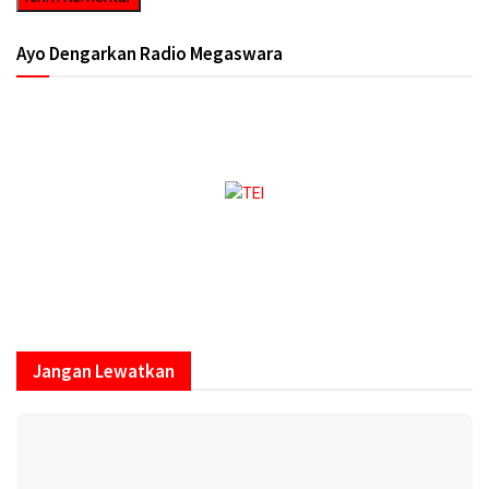
Ayo Dengarkan Radio Megaswara
https://onlineradiobox.com/id/megaswarabogor/?
cs=id.megaswarabogor&played=1&lang=en
Jangan Lewatkan