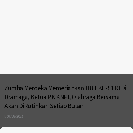
Zumba Merdeka Memeriahkan HUT KE-81 RI Di
Dramaga, Ketua PK KNPI, Olahraga Bersama
Akan DiRutinkan Setiap Bulan
09/08/2026