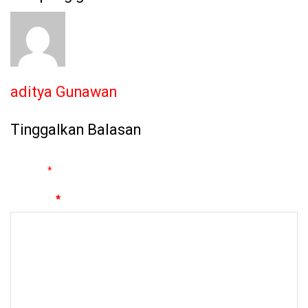
aditya Gunawan
Tinggalkan Balasan
Alamat email Anda tidak akan dipublikasikan.
Ruas yang wajib
ditandai
*
Komentar
*