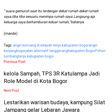
.”
suara gemuruh saat itu terdengar dekat rumah deket rumah
saya,tiba tiba sesuatu menimpa rumah saya.Langsung aja
keluarga saya berhamburan keluar rumah,”
katanya
(mande)
Tags:
angin kencang di wilayah tenjo kabupaten bogor
angin
kenjang
bogor
jalan alternatif tanggerang
Kabupaten Bogor
Pohon
tumbang
tenjo kabupaten bogor
Previous Post
kelola Sampah, TPS 3R Katulampa Jadi
Role Model di Kota Bogor
Next Post
Lestarikan warisan budaya, kampung Silat
Jampang gelar Lebaran Jawara