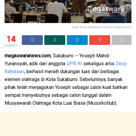
adik desy ratnasari terpilih ketua koni
14
SHARES
megaswaranews.com
, Sukabumi
–
Yoseph Mahdi
Yunansyah, adik dari anggota
DPR RI
sekaligus artis
Desy
Ratnasari
, berhasil meraih dukungan luas dari berbagai
elemen olahraga di Kota Sukabumi. Sebelumnya, banyak
pihak telah menjagokan Yoseph sebagai calon kuat bahkan
sempat menyebutnya sebagai calon tunggal dalam
Musyawarah Olahraga Kota Luar Biasa (Musorkotlub).