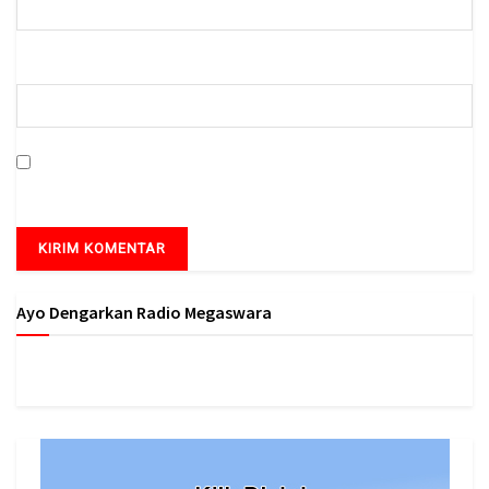
Situs Web
Simpan nama, email, dan situs web saya pada peramban ini
untuk komentar saya berikutnya.
Ayo Dengarkan Radio Megaswara
https://onlineradiobox.com/id/megaswarabogor/?
cs=id.megaswarabogor&played=1&lang=en