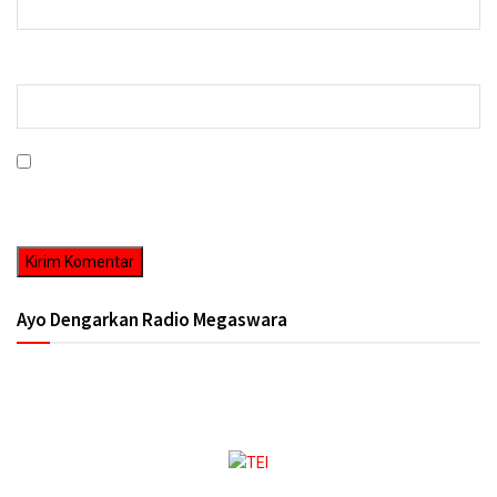
Situs Web
Simpan nama, email, dan situs web saya pada peramban ini untuk
komentar saya berikutnya.
Ayo Dengarkan Radio Megaswara
https://onlineradiobox.com/id/megaswarabogor/?
cs=id.megaswarabogor&played=1&lang=en