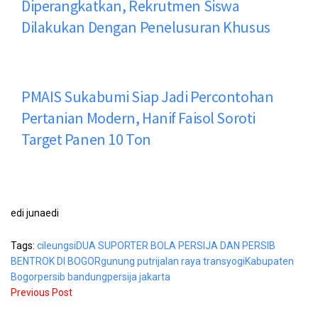
Diperangkatkan, Rekrutmen Siswa
Dilakukan Dengan Penelusuran Khusus
PMAIS Sukabumi Siap Jadi Percontohan
Pertanian Modern, Hanif Faisol Soroti
Target Panen 10 Ton
edi junaedi
Tags:
cileungsi
DUA SUPORTER BOLA PERSIJA DAN PERSIB
BENTROK DI BOGOR
gunung putri
jalan raya transyogi
Kabupaten
Bogor
persib bandung
persija jakarta
Previous Post