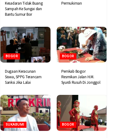
Kesadaran Tidak Buang
Permukiman
Sampah Ke Sungai dan
Bantu Sumur Bor
BOGOR
BOGOR
Dugaan Keracunan
Pemkab Bogor
Siswa, SPPG Terancam
Resmikan Jalan H.M.
Sanksi Jika Lalai
Syurdi Rusuh Di Jonggol
SUKABUMI
BOGOR