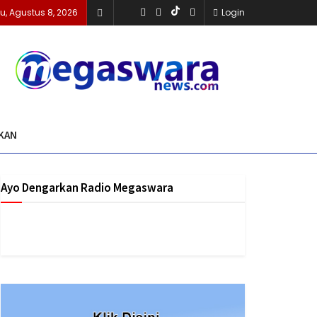
u, Agustus 8, 2026
Login
KAN
Ayo Dengarkan Radio Megaswara
https://onlineradiobox.com/id/megaswarabogor/?
cs=id.megaswarabogor&played=1&lang=en