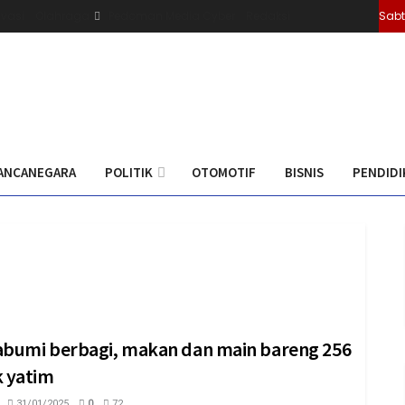
ivasi
Olahraga
Pedoman Media Cyber
Redaksi
Sabt
ANCANEGARA
POLITIK
OTOMOTIF
BISNIS
PENDIDI
bumi berbagi, makan dan main bareng 256
 yatim
31/01/2025
0
72