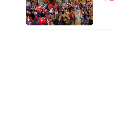
megas
Baren
mengge