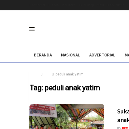
Beranda
Bisnis
hastag
Hubungi Kami
Kebijakan Pr
BERANDA
NASIONAL
ADVERTORIAL
M
Home
Tag
peduli anak yatim
Tag:
peduli anak yatim
Suka
anak
BY
RED