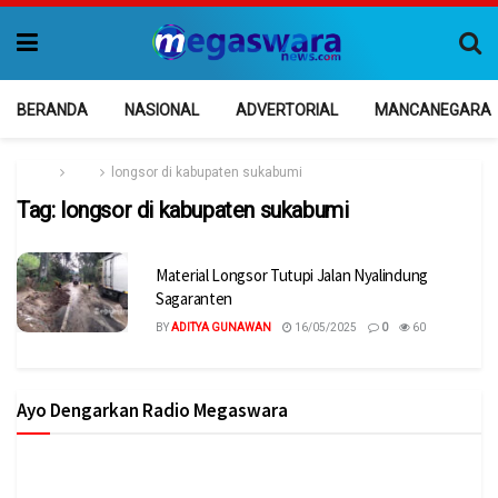
BERANDA
NASIONAL
ADVERTORIAL
MANCANEGARA
Home
Tag
longsor di kabupaten sukabumi
Tag:
longsor di kabupaten sukabumi
Material Longsor Tutupi Jalan Nyalindung
Sagaranten
BY
ADITYA GUNAWAN
16/05/2025
0
60
Ayo Dengarkan Radio Megaswara
https://onlineradiobox.com/id/megaswarabogor/?
cs=id.megaswarabogor&played=1&lang=en