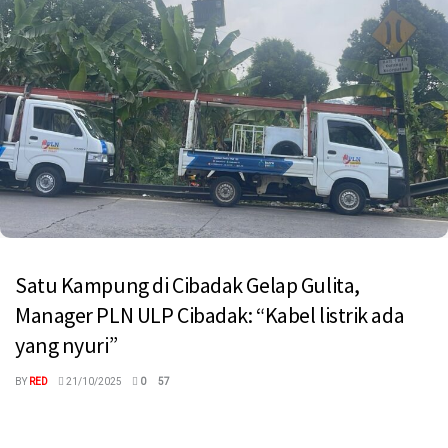
Satu Kampung di Cibadak Gelap Gulita,
Manager PLN ULP Cibadak: “Kabel listrik ada
yang nyuri”
BY
RED
21/10/2025
0
57
megaswaranews.com, Sukabumi — Pencurian kabel listrik kembali
terjadi di Cibadak, Kabupaten Sukabumi, menyebabkan satu
kampung di Rw 09 dan Rw ...