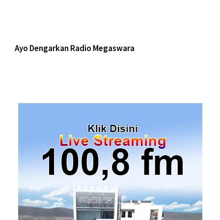
Ayo Dengarkan Radio Megaswara
https://onlineradiobox.com/id/megaswarabogor/?
cs=id.megaswarabogor&played=1&lang=en