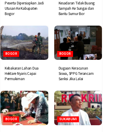
Peserta Dipersiapkan Jadi
Kesadaran Tidak Buang
Utusan Ke Kabupaten
Sampah Ke Sungai dan
Bogor
Bantu Sumur Bor
BOGOR
BOGOR
Kebakaran Lahan Dua
Dugaan Keracunan
Hektare Nyaris Capai
Siswa, SPPG Terancam
Permukiman
Sanksi Jika Lalai
BOGOR
SUKABUMI