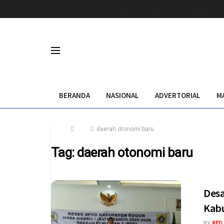
Beranda
Bisnis
hastag
Hubungi Kami
Kebijakan Pr
BERANDA
NASIONAL
ADVERTORIAL
M
Home
Tag
daerah otonomi baru
Tag:
daerah otonomi baru
Desa
Kab
BY
RED