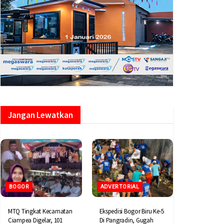
Jangan Lewatkan
BOGOR
ADVERTORIAL
MTQ Tingkat Kecamatan
Ekspedisi Bogor Biru Ke-5
Ciampea Digelar, 101
Di Pangradin, Gugah