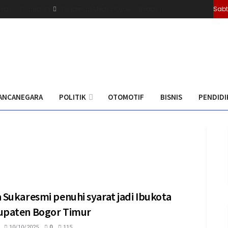
ivasi
Olahraga
Pedoman Media Cyber
Redaksi
Sabt
ANCANEGARA
POLITIK
OTOMOTIF
BISNIS
PENDIDI
 Sukaresmi penuhi syarat jadi Ibukota
upaten Bogor Timur
10/10/2025
0
115