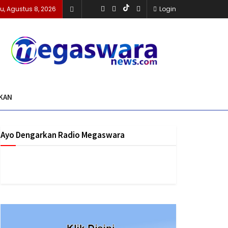
u, Agustus 8, 2026
Login
KAN
Ayo Dengarkan Radio Megaswara
https://onlineradiobox.com/id/megaswarabogor/?
cs=id.megaswarabogor&played=1&lang=en