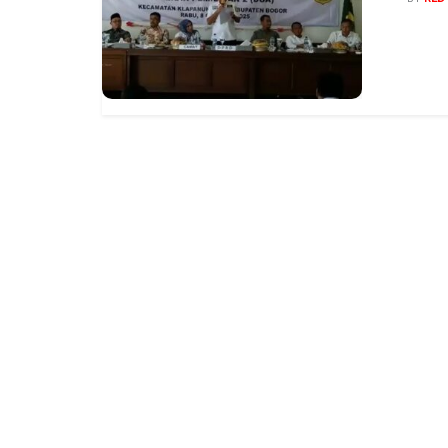
megas
Kecam
calon 