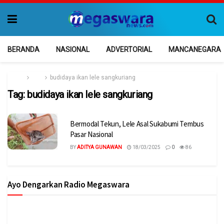
BERANDA
NASIONAL
ADVERTORIAL
MANCANEGARA
Home
Tag
budidaya ikan lele sangkuriang
Tag:
budidaya ikan lele sangkuriang
Bermodal Tekun, Lele Asal Sukabumi Tembus
Pasar Nasional
BY
ADITYA GUNAWAN
18/03/2025
0
86
Ayo Dengarkan Radio Megaswara
https://onlineradiobox.com/id/megaswarabogor/?
cs=id.megaswarabogor&played=1&lang=en