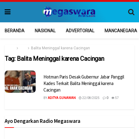
BERANDA
NASIONAL
ADVERTORIAL
MANCANEGARA
Home
Tag
Balita Meninggal karena Cacingan
Tag:
Balita Meninggal karena Cacingan
Hotman Paris Desak Gubernur Jabar Panggil
Kades Terkait Balita Meninggal karena
Cacingan
BY
ADITYA GUNAWAN
22/08/2025
0
57
Ayo Dengarkan Radio Megaswara
https://onlineradiobox.com/id/megaswarabogor/?