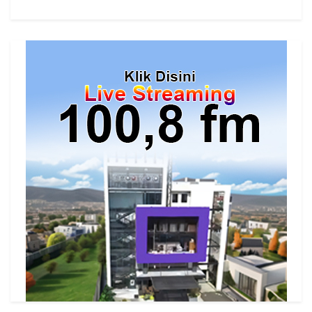
cs=id.megaswarabogor&played=1&lang=en