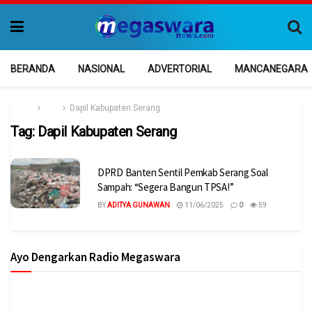
BERANDA
NASIONAL
ADVERTORIAL
MANCANEGARA
Home
Tag
Dapil Kabupaten Serang
Tag:
Dapil Kabupaten Serang
DPRD Banten Sentil Pemkab Serang Soal
Sampah: “Segera Bangun TPSA!”
BY
ADITYA GUNAWAN
11/06/2025
0
59
Ayo Dengarkan Radio Megaswara
https://onlineradiobox.com/id/megaswarabogor/?
cs=id.megaswarabogor&played=1&lang=en