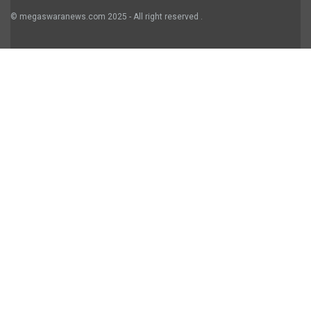
© megaswaranews.com
2025
- All right reserved
.